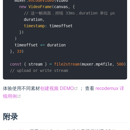
  muxer
.
encodeVideo
(
video

new
VideoFrame
(
canvas
,
{
// 这一帧画面，持续 33ms，duration 单位 μs
      duration
,
timestamp
:
 timeoffset

}
)
)
  timeoffset 
+=
}
,
33
)
const
{
 stream 
}
=
file2stream
(
muxer
.
mp4file
,
500
)
// upload or write stream
(opens new window)
体验使用不同素材
创建视频 DEMO
； 查看
recodemux 详
(opens new window)
细用例
附录