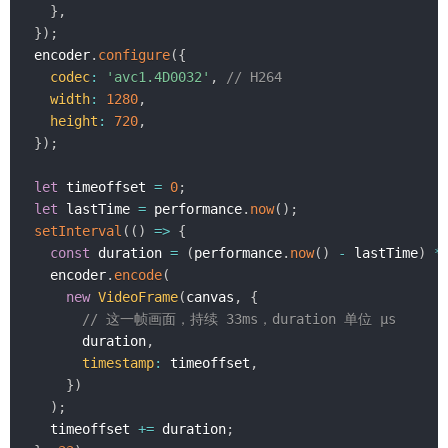
}
,
}
)
;
encoder
.
configure
(
{
codec
:
'avc1.4D0032'
,
// H264
width
:
1280
,
height
:
720
,
}
)
;
let
 timeoffset 
=
0
;
let
 lastTime 
=
 performance
.
now
(
)
;
setInterval
(
(
)
=>
{
const
 duration 
=
(
performance
.
now
(
)
-
 lastTime
)
*
  encoder
.
encode
(
new
VideoFrame
(
canvas
,
{
// 这一帧画面，持续 33ms，duration 单位 μs
      duration
,
timestamp
:
 timeoffset
,
}
)
)
;
  timeoffset 
+=
 duration
;