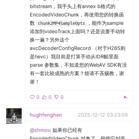
bitstream，我手头上有annex b格式的
EncodedVideoChunk，再使用您的转换函
数
，能作为sample
chunk2MP4SampleOpts
添加到videoTrack上面吗？还是说要手动转
换一遍？另外这个
avcDecoderConfigRecord （对于H265则
是hevc）我目前是打算手动从IDR帧里面
parse 参数集，不知道您的WebAV SDK有没
有一套比较成熟的方案？烦请不吝赐教，谢
谢！
0
0
0
hughfenghen
2025-12-12 03:23:09
@zhmou
如果你已经有
EncodedVideoChunk 对象了，想把它封装