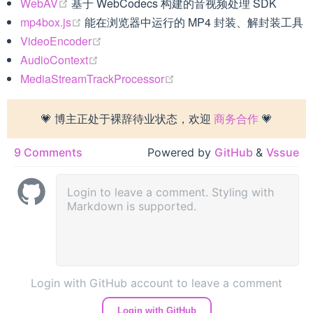
(opens new window)
WebAV
基于 WebCodecs 构建的音视频处理 SDK
(opens new window)
mp4box.js
能在浏览器中运行的 MP4 封装、解封装工具
(opens new window)
VideoEncoder
(opens new window)
AudioContext
(opens new window)
MediaStreamTrackProcessor
💗 博主正处于裸辞待业状态，欢迎
商务合作
💗
9 Comments
Powered by
GitHub
&
Vssue
Login with GitHub account to leave a comment
Login with GitHub