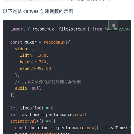
以下是从 canvas 创建视频的示例
import
{
 recodemux
,
 file2stream 
}
from
'@webav/av-c
const
 muxer 
=
recodemux
(
{
video
:
{
width
:
1280
,
height
:
720
,
expectFPS
:
30
}
,
// 后续文章介绍如何处理音频数据
audio
:
null
}
)
let
 timeoffset 
=
0
let
 lastTime 
=
 performance
.
now
(
)
setInterval
(
(
)
=>
{
const
 duration 
=
(
performance
.
now
(
)
-
 lastTime
)
*