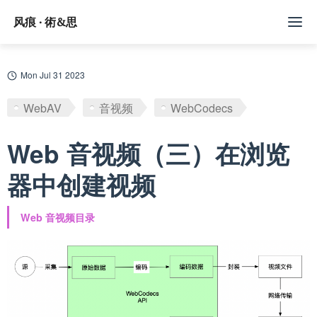
风痕 · 術&思
文章
Mon Jul 31 2023
标签
WebAV
音视频
WebCodecs
随记
Web 音视频（三）在浏览
Github
器中创建视频
订阅/赞助
Web 音视频目录