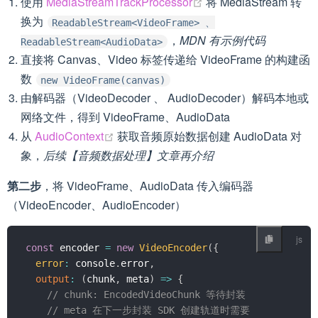
(opens new window)
使用
MediaStreamTrackProcessor
将 MediaStream 转
换为
ReadableStream<VideoFrame> 、
，
MDN 有示例代码
ReadableStream<AudioData>
直接将 Canvas、Video 标签传递给 VideoFrame 的构建函
数
new VideoFrame(canvas)
由解码器（VideoDecoder 、 AudioDecoder）解码本地或
网络文件，得到 VideoFrame、AudioData
(opens new window)
从
AudioContext
获取音频原始数据创建 AudioData 对
象，
后续【音频数据处理】文章再介绍
第二步
，将 VideoFrame、AudioData 传入编码器
（VideoEncoder、AudioEncoder）
const
 encoder 
=
new
VideoEncoder
(
{
error
:
 console
.
error
,
output
:
(
chunk
,
 meta
)
=>
{
// chunk: EncodedVideoChunk 等待封装
// meta 在下一步封装 SDK 创建轨道时需要