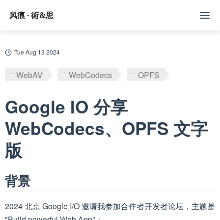
风痕 · 術&思
文章
Tue Aug 13 2024
标签
WebAV
WebCodecs
OPFS
随记
Google IO 分享
Github
WebCodecs、OPFS 文字
版
订阅/赞助
背景
2024 北京 Google I/O 邀请我参加合作者开发者论坛，主题是
"Build powerful Web App"；