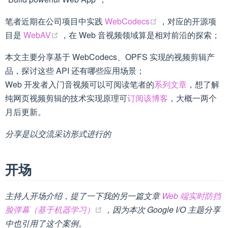
(opens new windo
笔者近期在公司项目中实践
WebCodecs
，对应的开源项
(opens new window)
目是
WebAV
，在 Web 音视频领域算是相对前沿的探索；
本文主要分享基于 WebCodecs、OPFS 实现的视频剪辑产
品，探讨这些 API 还有哪些应用场景；
Web 开发者入门音视频可以可阅读笔者的
系列文章
，想了解
纯网页视频剪辑的技术实现原理可
订阅该博客
，大概一两个
月后更新。
分享是以交流采访形式进行的
开场
主持人开场介绍，提了一下我的另一篇文章
Web 端实时防挡
(opens new window)
脸弹幕（基于机器学习）
，因为本次 Google I/O 主题分享
中也引用了这个案例。