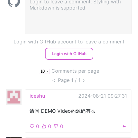
Login with GitHub account to leave a comment
Login with GitHub
Comments per page
<
Page
1
/ 1
>
iceshu
2024-08-21 09:27:31
请问 DEMO Video的源码有么
0
0
0