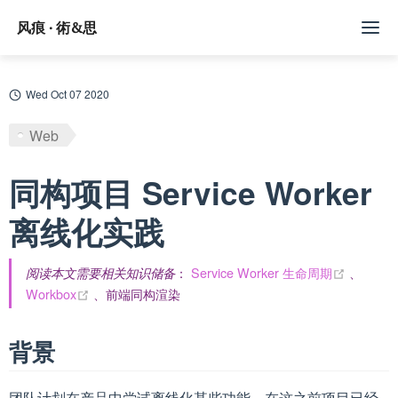
风痕 · 術&思
文章
Wed Oct 07 2020
标签
Web
随记
同构项目 Service Worker
Github
离线化实践
订阅/赞助
(opens 
：
Service Worker 生命周期
、
阅读本文需要相关知识储备
(opens new window)
Workbox
、前端同构渲染
背景
团队计划在产品中尝试离线化某些功能，在这之前项目已经