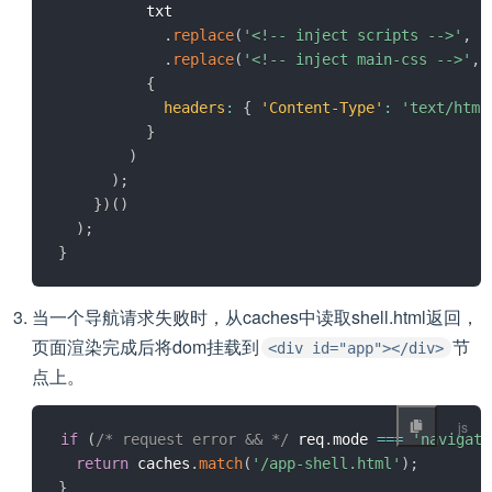
          txt

.
replace
(
'<!-- inject scripts -->'
,
 s
.
replace
(
'<!-- inject main-css -->'
,
 
{
headers
:
{
'Content-Type'
:
'text/html
}
)
)
;
}
)
(
)
)
;
}
当一个导航请求失败时，从caches中读取shell.html返回，
页面渲染完成后将dom挂载到
节
<div id="app"></div>
点上。
if
(
/* request error && */
 req
.
mode 
===
'navigate
return
 caches
.
match
(
'/app-shell.html'
)
;
}