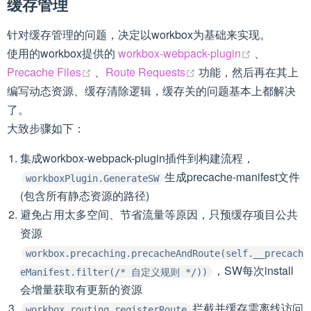
缓存管理
针对缓存管理的问题，决定以workbox为基础来实现。
(opens new
使用的workbox提供的
workbox-webpack-plugin
、
(opens new window)
(opens new window)
Precache Files
、
Route Requests
功能，然后再在其上
编写动态资源、缓存清除逻辑，缓存关的问题基本上都解决
了。
大致步骤如下：
集成workbox-webpack-plugin插件到构建流程，
生成precache-manifest文件
workboxPlugin.GenerateSW
(包含所有静态资源的路径)
避免占用太多空间、节省流量等原因，只预缓存项目公共
资源
workbox.precaching.precacheAndRoute(self.__precach
，SW每次install
eManifest.filter(/* 自定义规则 */))
会增量获取有更新的资源
拦截并缓存需离线访问
workbox.routing.registerRoute