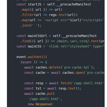
const
 startJS 
=
 self
.
__precacheManifest

.
map
(
(
{
 url 
}
)
=>
 url
)
.
filter
(
url
=>
 regx
.
test
(
url
)
)
.
map
(
url
=>
`
<script src="
${
url
}
"></script>
`
)
.
join
(
' '
)
;
const
 mainCSSUrl 
=
 self
.
__precacheManifest

.
find
(
(
{
 url 
}
)
=>
/
main\.\w+\.css$
/
.
test
(
url
const
 mainCSS 
=
`
<link rel="stylesheet" type="t
  event
.
waitUntil
(
(
async
(
)
=>
{
await
 caches
.
delete
(
`
pre-cache-tpl
`
)
;
const
 cache 
=
await
 caches
.
open
(
`
pre-cache-
const
 resp 
=
await
fetch
(
'/app-shell.html'
)
const
 txt 
=
await
 resp
.
text
(
)
;
await
 cache
.
put
(
'/app-shell.html'
,
new
Response
(