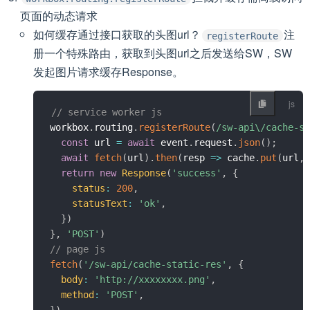
页面的动态请求
如何缓存通过接口获取的头图url？
注
registerRoute
册一个特殊路由，获取到头图url之后发送给SW，SW
发起图片请求缓存Response。
// service worker js
workbox
.
routing
.
registerRoute
(
/
sw-api\/cache-s
const
 url 
=
await
 event
.
request
.
json
(
)
;
await
fetch
(
url
)
.
then
(
resp
=>
 cache
.
put
(
url
,
return
new
Response
(
'success'
,
{
status
:
200
,
statusText
:
'ok'
,
}
)
}
,
'POST'
)
// page js
fetch
(
'/sw-api/cache-static-res'
,
{
body
:
'http://xxxxxxxx.png'
,
method
:
'POST'
,
}
)