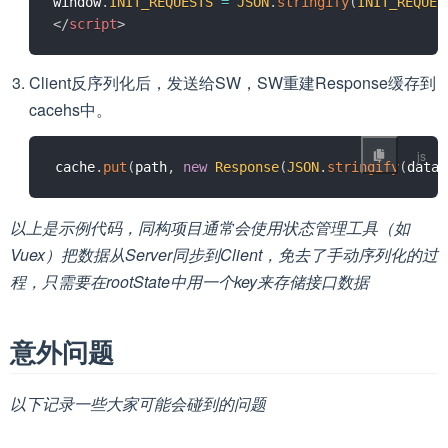
window
.
INIT_REQUESTS
=
JSON
.
stringify
(
INIT_REQUES
</
script
>
Client反序列化后，发送给SW，SW重建Response缓存到
cacehs中。
cache
.
put
(
path
,
new
Response
(
JSON
.
stringify
(
data
)
以上是示例代码，同构项目通常会使用状态管理工具（如
Vuex）把数据从Server同步到Client，免去了手动序列化的过
程，只需要在rootState中用一个key来存储接口数据
意外问题
以下记录一些大家可能会碰到的问题