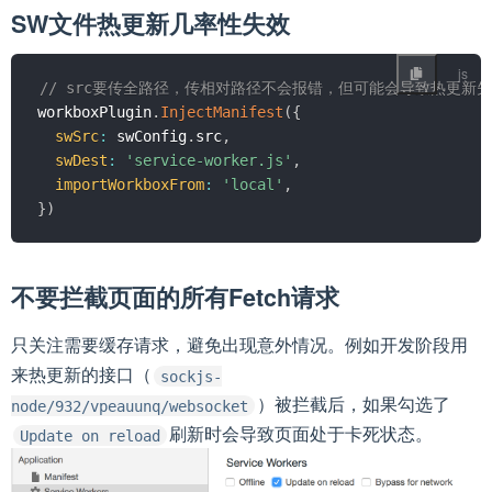
SW文件热更新几率性失效
// src要传全路径，传相对路径不会报错，但可能会导致热更新失
workboxPlugin
.
InjectManifest
(
{
swSrc
:
 swConfig
.
src
,
swDest
:
'service-worker.js'
,
importWorkboxFrom
:
'local'
,
}
)
不要拦截页面的所有Fetch请求
只关注需要缓存请求，避免出现意外情况。例如开发阶段用
来热更新的接口（
sockjs-
）被拦截后，如果勾选了
node/932/vpeauunq/websocket
刷新时会导致页面处于卡死状态。
Update on reload