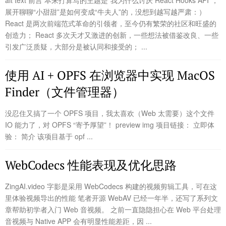
alt text 前言 本来打算写的主题是“我为什么讨厌 React Hooks API”，
展开聊聊“小甜甜”是如何变成“牛夫人”的，没想到越写越严肃：）
React 是两次前端范式革命的引领者，至今仍有繁荣的社区和旺盛的
创造力； React 多次天才又激进的创新，一些想法被借鉴改良、一些
引发广泛质疑，大部分是被认同和接受的； ...
使用 AI + OPFS 在浏览器中实现 MacOS
Finder（文件管理器）
没忍住又搞了一个 OPFS 项目，我太喜欢（Web 太需要）这个文件
IO 能力了，对 OPFS “寄予厚望”！ preview img 项目链接： 立即体
验： 简介 该项目基于 opf ...
WebCodecs 性能表现及优化思路
ZingAI.video 字影是采用 WebCodecs 构建的视频剪辑工具，可在这
里体验视频导出的性能 笔者开源 WebAV 已经一年半，还写了系列文
章帮助初学者入门 Web 音视频。 之前一直隐隐担心在 Web 平台处理
音视频与 Native APP 会有明显性能差距，因 ...