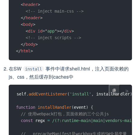
<
header
>
<!-- inject main-css -->
</
header
>
<
body
>
<
div
id
=
"
app
"
>
</
div
>
<!-- inject scripts -->
</
body
>
</
html
>
在SW
事件中请求shell.html，注入页面依赖的
install
js、css，然后缓存到caches中
self
.
addEventListener
(
'install'
,
 installHandler
)
;
function
installHandler
(
event
)
{
// 使用webpack打包，页面依赖的三个公共js
const
 regx 
=
/
(?:runtime~main|main|vendors~main
// __precacheManifest是workbox生成的SW全局变量