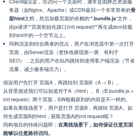
Client端渲染，当访问一个页面时，通常是由静态资源服
务器（如Nginx、Apache）或CDN返回一个非常简单的
骨
架html
文档，然后加载页面的依赖的“
*.bundle.js
”文件，
由js请求**页面初始化接口(init request)**再生成dom挂载
到html中的一个空节点上。
同构渲染则结合两者的优点，用户在浏览器中第一次打开
页面，由Server渲染（更快地展现第一屏、有利于
SEO），之后的用户在站内跳转则使用客户端渲染（节省
流量、减少服务端压力）。
假设用户先打开 页面A，再跳转到 页面B（A -> B）。
从背景描述我们可以知道对于A（html）、B（B.bundle.js +
init request）两个页面，SW能截获到的内容是不一样的。
如果在离线场景下，用户是打开 页面B，再跳转 页面A。如
何生成页面B的html，获取页面A的init request呢？
同构项目的特殊问题即：
在离线场景下，如何保证任意页面
能够以任意路径访问。