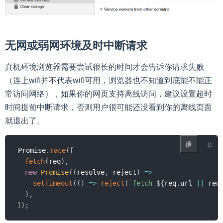
无网或弱网环境及时中断请求
真机环境浏览器需要尝试很长的时间才会告诉你请求失败
（连上wifi并不代表wifi可用，浏览器也不知道到底能不能正
常访问网络），如果你的网页支持离线访问，建议设置超时
时间提前中断请求，否则用户很可能还没看到你的离线页面
就退出了。
Promise
.
race
(
[
fetch
(
req
)
,
new
Promise
(
(
resolve
,
 reject
)
=>
setTimeout
(
(
)
=>
reject
(
`
fetch 
${
req
.
url 
||
 req
)
,
]
)
;