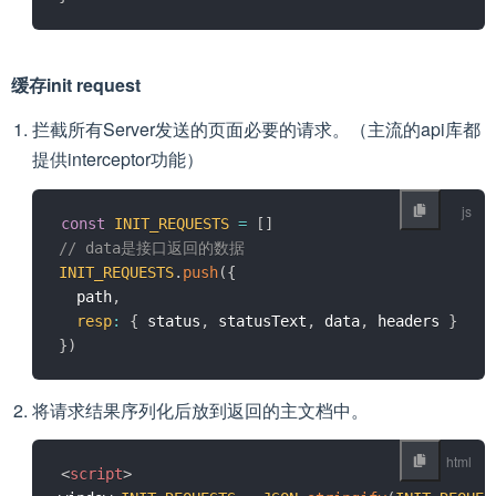
缓存init request
拦截所有Server发送的页面必要的请求。（主流的api库都
提供interceptor功能）
const
INIT_REQUESTS
=
[
]
// data是接口返回的数据
INIT_REQUESTS
.
push
(
{
  path
,
resp
:
{
 status
,
 statusText
,
 data
,
 headers 
}
}
)
将请求结果序列化后放到返回的主文档中。
<
script
>