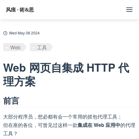
风痕 · 術&思
文章
Wed May 08 2024
标签
Web
工具
随记
Web 网页自集成 HTTP 代
Github
理方案
订阅/赞助
前言
大部分程序员，想必都有会一个常用的抓包代理工具；
但在座的各位，可曾见过这样一款
集成在 Web 应用中
的代理
工具？