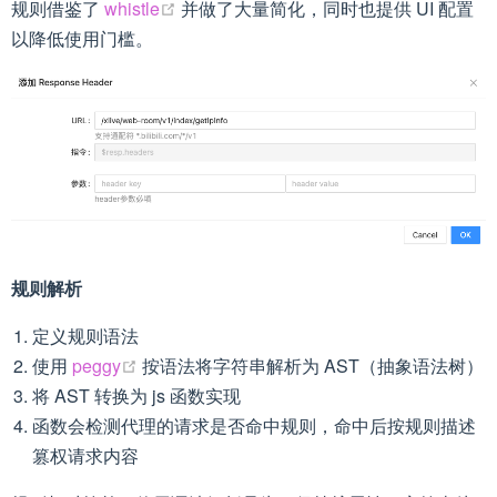
(opens new window)
规则借鉴了
whistle
并做了大量简化，同时也提供 UI 配置
以降低使用门槛。
规则解析
定义规则语法
(opens new window)
使用
peggy
按语法将字符串解析为 AST（抽象语法树）
将 AST 转换为 js 函数实现
函数会检测代理的请求是否命中规则，命中后按规则描述
篡权请求内容