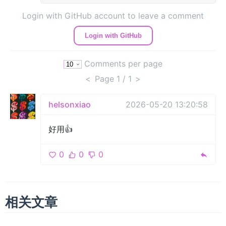
Login with GitHub account to leave a comment
Login with GitHub
Comments per page
<
Page
1
/ 1
>
helsonxiao
2026-05-20 13:20:58
好用👍
0
0
0
相关文章