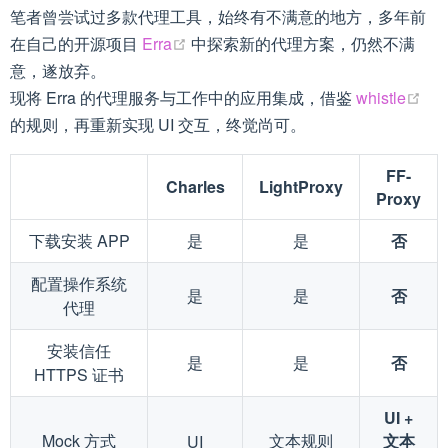
笔者曾尝试过多款代理工具，始终有不满意的地方，多年前
(opens new window)
在自己的开源项目
Erra
中探索新的代理方案，仍然不满
意，遂放弃。
(op
现将 Erra 的代理服务与工作中的应用集成，借鉴
whistle
的规则，再重新实现 UI 交互，终觉尚可。
FF-
Charles
LightProxy
Proxy
下载安装 APP
是
是
否
配置操作系统
是
是
否
代理
安装信任
是
是
否
HTTPS 证书
UI +
Mock 方式
文本规则
文本
UI