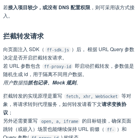
若
接入项目较少，或没有 DNS 配置权限
，则可采用该方式接
入。
拦截转发请求
向页面注入 SDK（
）后， 根据 URL Query 参数
ff-sdk.js
决定是否开启拦截转发请求。
若 URL 参数包含
即启动拦截转发，参数值是
ff-proxy-id
随机生成 id，用于隔离不同用户数据。
用户数据指
抓包记录、Mock 规则
。
拦截转发的实现原理是重写
等对
fetch, xhr, WebSocket
象，将请求转到代理服务，如何转发请看下文
请求变换协
议
；
另外还需要重写
的目标链接，确保页面
open, a, iframe
跳转（或嵌入）场景也能继续保持 URL 前缀（
）和
ff-
Query 参数(
) 的状态。
ff-proxy-id