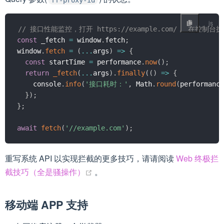
// 接口性能监控，打开 https://example.com/， 在控制
const
 _fetch 
=
 window
.
fetch
;
window
.
fetch
=
(
...
args
)
=>
{
const
 startTime 
=
 performance
.
now
(
)
;
return
_fetch
(
...
args
)
.
finally
(
(
)
=>
{
    console
.
info
(
'接口耗时：'
,
 Math
.
round
(
performance
}
)
;
}
;
await
fetch
(
'//example.com'
)
;
重写系统 API 以实现拦截的更多技巧，请请阅读
Web 终极拦
(opens new window)
截技巧（全是骚操作）
。
移动端 APP 支持